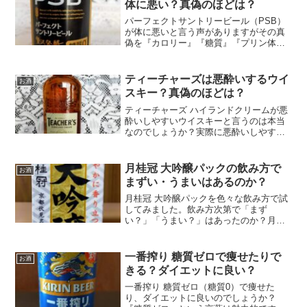
体に悪い？真偽のほどは？
パーフェクトサントリービール（PSB）
が体に悪いと言う声がありますがその真
偽を『カロリー』『糖質』『プリン体』
『添加物』『飲み過ぎ』の項目から検証
してみました！その結果をご紹介しま
す。やはり体に悪い！？
ティーチャーズは悪酔いするウイ
お酒
スキー？真偽のほどは？
ティーチャーズ ハイランドクリームが悪
酔いしやすいウイスキーと言うのは本当
なのでしょうか？実際に悪酔いしやすい
のかどうか？を調べてみたので参考にし
て下さい！また、お酒で悪酔いしない方
法もご紹介！
月桂冠 大吟醸パックの飲み方で
お酒
まずい・うまいはあるのか？
月桂冠 大吟醸パックを色々な飲み方で試
してみました。飲み方次第で「まず
い？」「うまい？」はあったのか？月桂
冠 大吟醸パックの香りと味をチェックし
た結果をご紹介します！
一番搾り 糖質ゼロで痩せたりで
お酒
きる？ダイエットに良い？
一番搾り 糖質ゼロ（糖質0）で痩せた
り、ダイエットに良いのでしょうか？