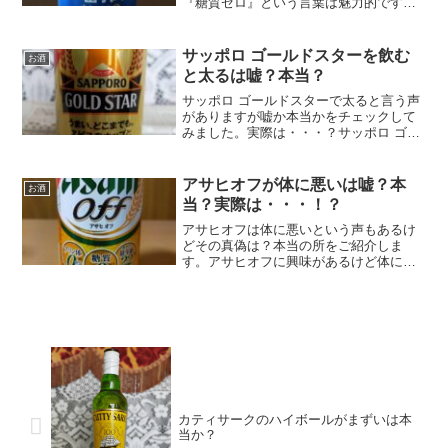
『糖質ゼロ』という言葉は魅力的です
が、実際に飲んでみて痩せたりする？太
らない？気になると思うので一番搾り 糖
質ゼロがダイエットに良いのかどうかご
サッポロ ゴールドスターを飲む
お酒
紹介！
と太るは嘘？本当？
サッポロ ゴールドスターで太ると言う声
がありますが嘘か本当かをチェックして
みました。実際は・・・？サッポロ ゴー
ルドスターで太るかどうか気になる方は
参考にして下さい！
アサヒオフが体に悪いは嘘？本
お酒
当？実際は・・・！？
アサヒオフは体に悪いという声もあるけ
どその真偽は？本当の所をご紹介しま
す。アサヒオフに興味があるけど体に悪
いのかどうかが気になる方はチェックし
て下さい！
カティサークのハイボールがまずいは本
当か？