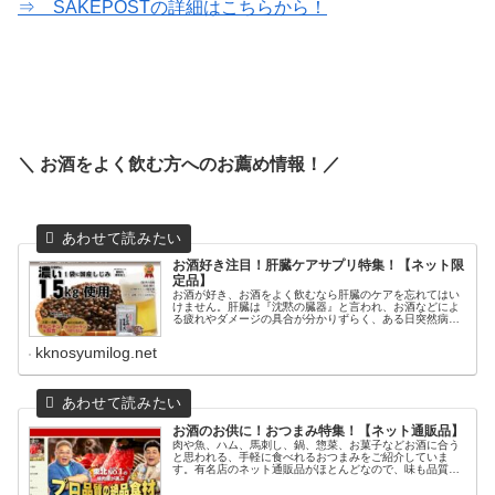
⇒ SAKEPOSTの詳細はこちらから！
＼ お酒をよく飲む方へのお薦め情報！／
お酒好き注目！肝臓ケアサプリ特集！【ネット限
定品】
お酒が好き、お酒をよく飲むなら肝臓のケアを忘れてはい
けません。肝臓は『沈黙の臓器』と言われ、お酒などによ
る疲れやダメージの具合が分かりずらく、ある日突然病気
と発覚します。その際、脂肪肝ならまだ完治しますが、肝
硬変や肝臓ガンになると治ることは...
kknosyumilog.net
お酒のお供に！おつまみ特集！【ネット通販品】
肉や魚、ハム、馬刺し、鍋、惣菜、お菓子などお酒に合う
と思われる、手軽に食べれるおつまみをご紹介していま
す。有名店のネット通販品がほとんどなので、味も品質も
高く安心して食べる事が出来ますよ！牛肉系焼肉冷麺『や
まなか家』東北を中心に店舗展開して...