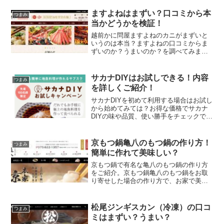
ますよねはまずい？口コミから本
つまみ
当かどうかを検証！
越前かに問屋ますよねのカニがまずいと
いうのは本当？ますよねの口コミからま
ずいのか？うまいのか？を調べてみまし
た。実際に食べた方の口コミですから参
考になると思います！
サカナDIYはお試しできる！内容
つまみ
を詳しくご紹介！
サカナDIYを初めて利用する場合はお試し
から始めてみては？お得な価格でサカナ
DIYの味や品質、使い勝手をチェックでき
るので便利ですよ。そんなサカナDIYのお
試し情報を中心に口コミや特徴ついて詳
しくご紹介します！
京もつ鍋亀八のもつ鍋の作り方！
つまみ
簡単に作れて美味しい？
京もつ鍋で有名な亀八のもつ鍋の作り方
をご紹介。京もつ鍋亀八のもつ鍋をお取
り寄せした場合の作り方で、お家で美味
しく作れる方法です。作り方は簡単なの
でやってみて下さい！
松尾ジンギスカン（冷凍）の口コ
つまみ
ミはまずい？うまい？