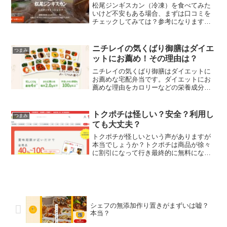
松尾ジンギスカン（冷凍）を食べてみた
いけど不安もある場合、まずは口コミを
チェックしてみては？参考になりますか
ら。ココでは悪い口コミと良いコミの両
方をご紹介しています。松尾ジンギスカ
ン（冷凍）の口コミってまずいの？うま
ニチレイの気くばり御膳はダイエ
つまみ
いの？どうなのでしょう？
ットにお薦め！その理由は？
ニチレイの気くばり御膳はダイエットに
お薦めな宅配弁当です。ダイエットにお
薦めな理由をカロリーなどの栄養成分や
野菜の量、塩分量などから調べてみまし
た！ニチレイの気くばり御膳でダイエッ
トを考えているなら参考にしてみて下さ
トクポチは怪しい？安全？利用し
つまみ
い！
ても大丈夫？
トクポチが怪しいという声がありますが
本当でしょうか？トクポチは商品が徐々
に割引になって行き最終的に無料になる
夢のようなサービスですが利用しても安
全なのか？怪しいかどうか？ご紹介しま
すね！
シェフの無添加作り置きがまずいは嘘？
本当？